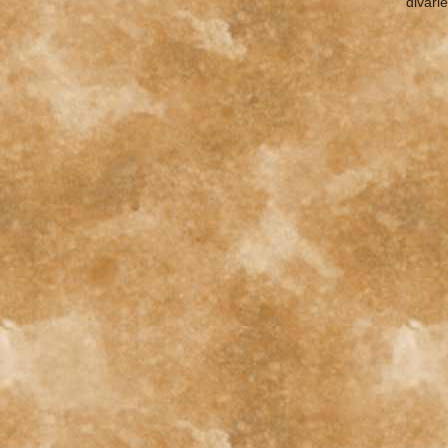
divarie