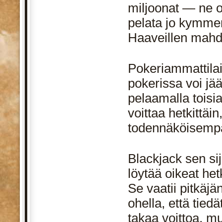
miljoonat — ne ov
pelata jo kymmen
Haaveillen mahdol
Pokeriammattila
pokerissa voi jää
pelaamalla toisi
voittaa hetkittäi
todennäköisempää
Blackjack sen si
löytää oikeat he
Se vaatii pitkäjä
ohella, että tied
takaa voittoa, mu