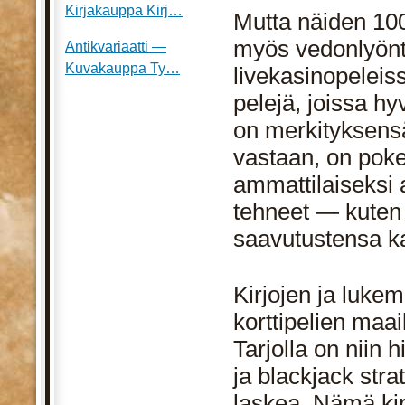
Kirjakauppa Kirj…
Mutta näiden 100
myös vedonlyönti
Antikvariaatti —
Kuvakauppa Ty…
livekasinopeleiss
pelejä, joissa hy
on merkityksensä
vastaan, on poke
ammattilaiseksi 
tehneet — kuten
saavutustensa k
Kirjojen ja luke
korttipelien maa
Tarjolla on niin h
ja blackjack strat
laskea. Nämä kir