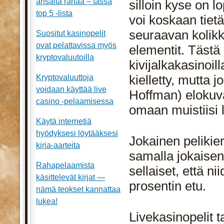
ansaita rahaa – tässä
silloin kyse on l
top 5 -lista
voi koskaan tietä
seuraavan kolikk
Suositut kasinopelit
ovat pelattavissa myös
elementit. Tästä
kryptovaluutoilla
kivijalkakasinoil
Kryptovaluuttoja
kielletty, mutta 
voidaan käyttää live
Hoffman) elokuv
casino -pelaamisessa
omaan muistiisi 
Käytä internetiä
hyödyksesi löytääksesi
Jokainen pelikie
kirja-aarteita
samalla jokaisen
Rahapelaamista
sellaiset, että n
käsittelevät kirjat —
prosentin etu.
nämä teokset kannattaa
lukea!
Livekasinopelit 