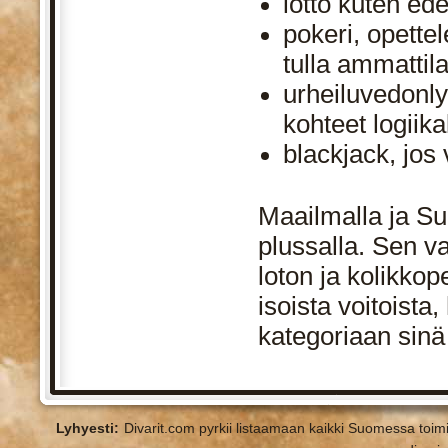
lotto kuten ede
pokeri, opettel
tulla ammattila
urheiluvedonlyö
kohteet logiika
blackjack, jos 
Maailmalla ja Su
plussalla. Sen v
loton ja kolikkop
isoista voitoista
kategoriaan sinä
Lyhyesti:
Divarit.com pyrkii listaamaan kaikki Suomessa toimiv