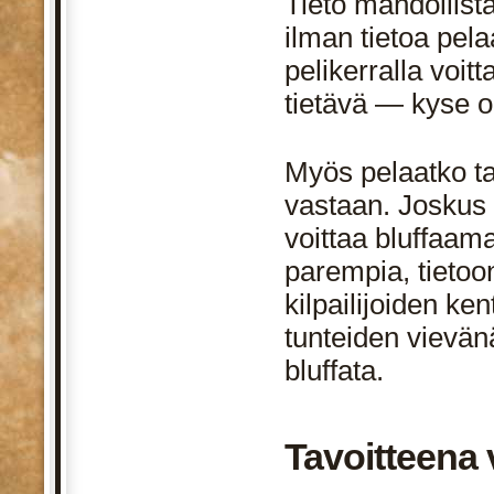
Tieto mahdollist
ilman tietoa pela
pelikerralla voit
tietävä — kyse o
Myös pelaatko tal
vastaan. Joskus n
voittaa bluffaama
parempia, tietoo
kilpailijoiden k
tunteiden vievänä
bluffata.
Tavoitteena 