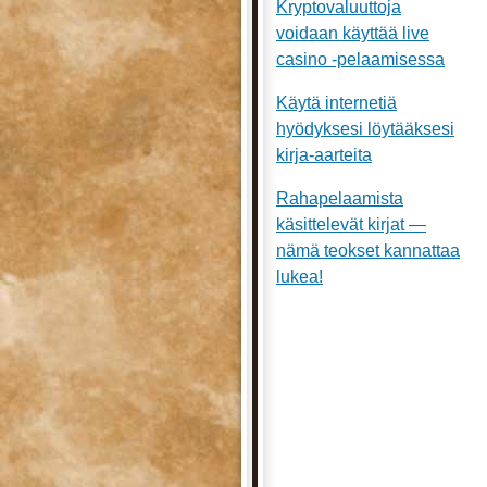
Kryptovaluuttoja
voidaan käyttää live
casino -pelaamisessa
Käytä internetiä
hyödyksesi löytääksesi
kirja-aarteita
Rahapelaamista
käsittelevät kirjat —
nämä teokset kannattaa
lukea!