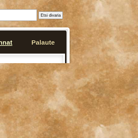
Etsi divaria
nnat
Palaute