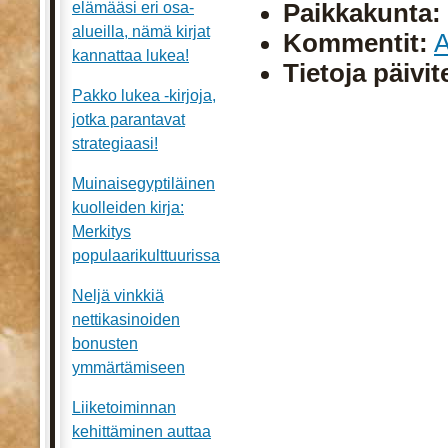
elämääsi eri osa-
Paikkakunta:
alueilla, nämä kirjat
Kommentit:
A
kannattaa lukea!
Tietoja päivit
Pakko lukea -kirjoja,
jotka parantavat
strategiaasi!
Muinaisegyptiläinen
kuolleiden kirja:
Merkitys
populaarikulttuurissa
Neljä vinkkiä
nettikasinoiden
bonusten
ymmärtämiseen
Liiketoiminnan
kehittäminen auttaa