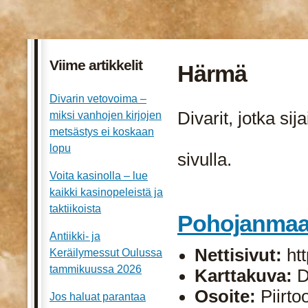
Viime artikkelit
Härmä
Divarin vetovoima –
Divarit, jotka sij
miksi vanhojen kirjojen
metsästys ei koskaan
lopu
sivulla.
Voita kasinolla – lue
kaikki kasinopeleistä ja
taktiikoista
Pohojanmaan
Antiikki- ja
Nettisivut:
ht
Keräilymessut Oulussa
tammikuussa 2026
Karttakuva:
Di
Osoite:
Piirto
Jos haluat parantaa