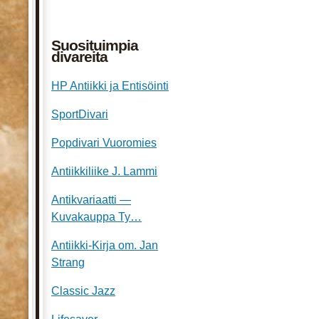
Suosituimpia
divareita
HP Antiikki ja Entisöinti
SportDivari
Popdivari Vuoromies
Antiikkiliike J. Lammi
Antikvariaatti —
Kuvakauppa Ty…
Antiikki-Kirja om. Jan
Strang
Classic Jazz