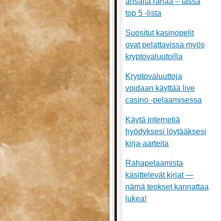
ansaita rahaa – tässä
top 5 -lista
Suositut kasinopelit
ovat pelattavissa myös
kryptovaluutoilla
Kryptovaluuttoja
voidaan käyttää live
casino -pelaamisessa
Käytä internetiä
hyödyksesi löytääksesi
kirja-aarteita
Rahapelaamista
käsittelevät kirjat —
nämä teokset kannattaa
lukea!