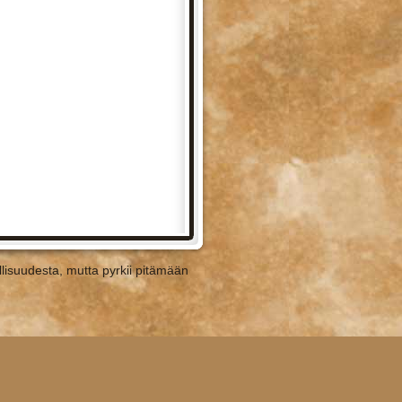
ellisuudesta, mutta pyrkii pitämään