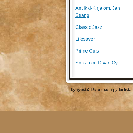
Antiikki-Kirja om. Jan
Strang
Classic Jazz
Lifesaver
Prime Cuts
Sotkamon Divari Oy
Lyhyesti:
Divarit.com pyrkii list