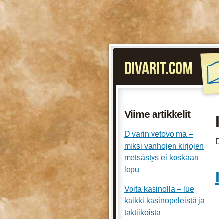
Viime artikkelit
Divarin vetovoima –
D
miksi vanhojen kirjojen
metsästys ei koskaan
lopu
Voita kasinolla – lue
kaikki kasinopeleistä ja
taktiikoista