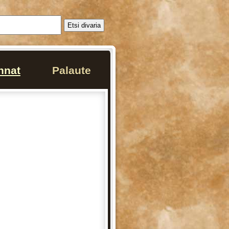
Etsi divaria
nnat
Palaute