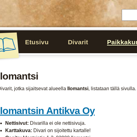
Etusivu
Divarit
Paikkaku
Ilomantsi
ivarit, jotka sijaitsevat alueella
Ilomantsi
, listataan tällä sivulla.
Ilomantsin Antikva Oy
Nettisivut:
Divarilla ei ole nettisivuja.
Karttakuva:
Divari on sijoitettu kartalle!