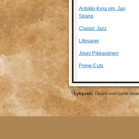
Antiikki-Kirja om. Jan
Strang
Classic Jazz
Lifesaver
Jouni Pikkarainen
Prime Cuts
Lyhyesti:
Divarit.com pyrkii list