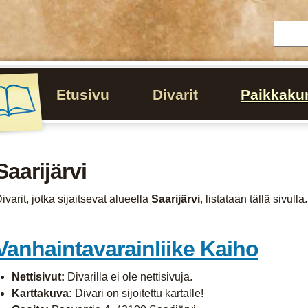
Etusivu
Divarit
Paikkaku
Saarijärvi
ivarit, jotka sijaitsevat alueella
Saarijärvi
, listataan tällä sivulla.
Vanhaintavarainliike Kaiho
Nettisivut:
Divarilla ei ole nettisivuja.
Karttakuva:
Divari on sijoitettu kartalle!