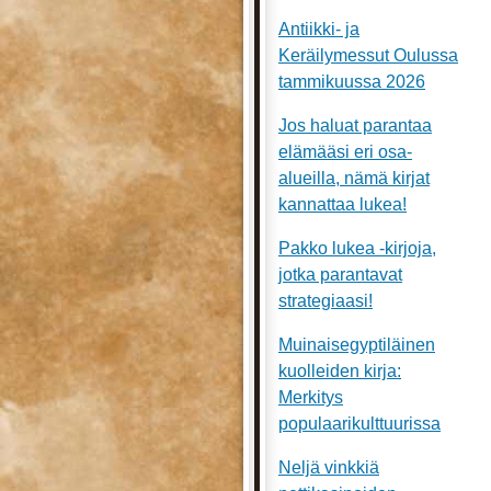
Antiikki- ja
Keräilymessut Oulussa
tammikuussa 2026
Jos haluat parantaa
elämääsi eri osa-
alueilla, nämä kirjat
kannattaa lukea!
Pakko lukea -kirjoja,
jotka parantavat
strategiaasi!
Muinaisegyptiläinen
kuolleiden kirja:
Merkitys
populaarikulttuurissa
Neljä vinkkiä