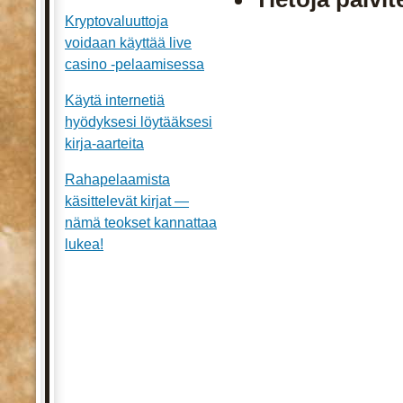
Kryptovaluuttoja
voidaan käyttää live
casino -pelaamisessa
Käytä internetiä
hyödyksesi löytääksesi
kirja-aarteita
Rahapelaamista
käsittelevät kirjat —
nämä teokset kannattaa
lukea!