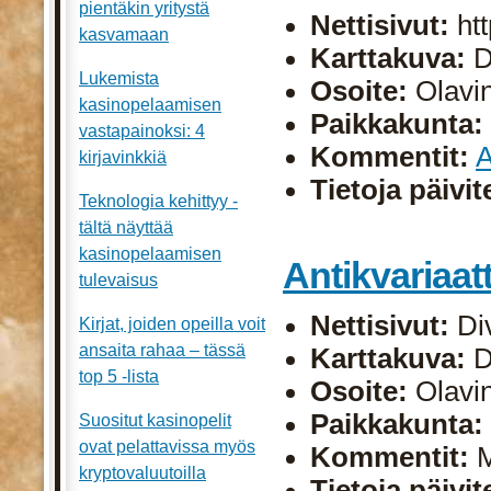
pientäkin yritystä
Nettisivut:
htt
kasvamaan
Karttakuva:
Di
Lukemista
Osoite:
Olavin
kasinopelaamisen
Paikkakunta:
vastapainoksi: 4
Kommentit:
A
kirjavinkkiä
Tietoja päivit
Teknologia kehittyy -
tältä näyttää
kasinopelaamisen
Antikvariaat
tulevaisus
Nettisivut:
Div
Kirjat, joiden opeilla voit
ansaita rahaa – tässä
Karttakuva:
Di
top 5 -lista
Osoite:
Olavin
Paikkakunta:
Suositut kasinopelit
ovat pelattavissa myös
Kommentit:
M
kryptovaluutoilla
Tietoja päivit