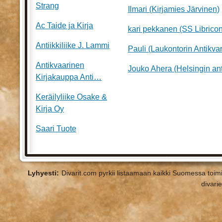
Strang
Ilmari (Kirjamies Järvinen)
Ac Taide ja Kirja
kari pekkanen (SS Librico
Antiikkiliike J. Lammi
Pauli (Laukontorin Antikvari
Antikvaarinen
Jouko Ahera (Helsingin anti
Kirjakauppa Anti…
Keräilyliike Osake &
Kirja Oy
Saari Tuote
Lyhyesti:
Divarit.com pyrkii listaamaan kaikki Suomessa toimiv
divarie