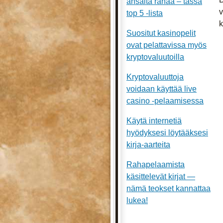
ansaita rahaa – tässä
v
top 5 -lista
k
Suositut kasinopelit
ovat pelattavissa myös
kryptovaluutoilla
Kryptovaluuttoja
voidaan käyttää live
casino -pelaamisessa
Käytä internetiä
hyödyksesi löytääksesi
kirja-aarteita
Rahapelaamista
käsittelevät kirjat —
nämä teokset kannattaa
lukea!