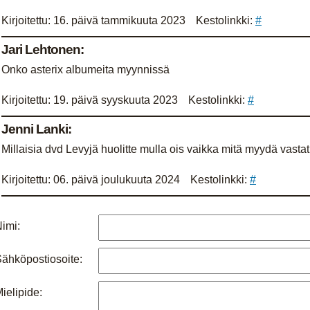
Kirjoitettu: 16. päivä tammikuuta 2023
Kestolinkki:
#
Jari Lehtonen:
Onko asterix albumeita myynnissä
Kirjoitettu: 19. päivä syyskuuta 2023
Kestolinkki:
#
Jenni Lanki:
Millaisia dvd Levyjä huolitte mulla ois vaikka mitä myydä vastat
Kirjoitettu: 06. päivä joulukuuta 2024
Kestolinkki:
#
imi:
ähköpostiosoite:
ielipide: