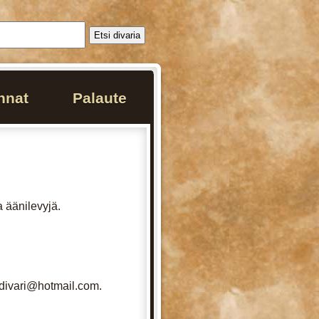
Etsi divaria
nnat
Palaute
 äänilevyjä.
divari@hotmail.com.