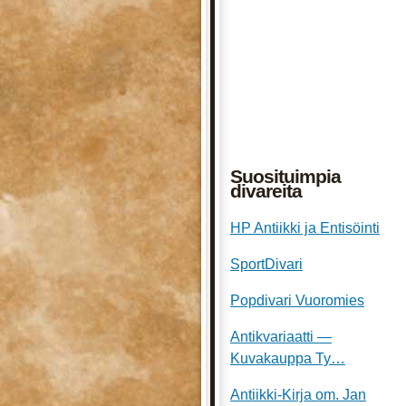
Suosituimpia
divareita
HP Antiikki ja Entisöinti
SportDivari
Popdivari Vuoromies
Antikvariaatti —
Kuvakauppa Ty…
Antiikki-Kirja om. Jan