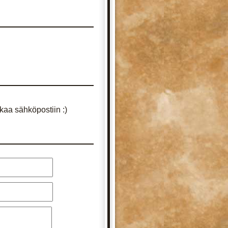
kaa sähköpostiin :)