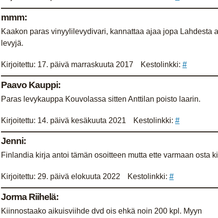
mmm:
Kaakon paras vinyylilevydivari, kannattaa ajaa jopa Lahdesta as
levyjä.
Kirjoitettu: 17. päivä marraskuuta 2017
Kestolinkki:
#
Paavo Kauppi:
Paras levykauppa Kouvolassa sitten Anttilan poisto laarin.
Kirjoitettu: 14. päivä kesäkuuta 2021
Kestolinkki:
#
Jenni:
Finlandia kirja antoi tämän osoitteen mutta ette varmaan osta ki
Kirjoitettu: 29. päivä elokuuta 2022
Kestolinkki:
#
Jorma Riihelä:
Kiinnostaako aikuisviihde dvd ois ehkä noin 200 kpl. Myyn