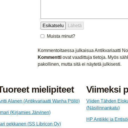
Muista minut?
Kommentoitaessa julkaisua Antikvariaatti 
Kommentti
ovat vaadittuja tietoja. Myös sä
pakollinen, mutta sitä ei näytetä julkisesti.
Tuoreet mielipiteet
Viimeksi p
ntti Alanen (Antikvariaatti Wanha Pöllö)
Viiden Tähden Eloku
(Näsilinnankatu)
lmari (Kirjamies Järvinen)
HP Antiikki ja Entisöi
ari pekkanen (SS Libricon Oy)