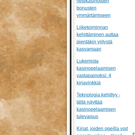
nettikasinoiden
bonusten
ymmärtämiseen
Liiketoiminnan
kehittäminen auttaa
pientäkin yritystä
kasvamaan
Lukemista
kasinopelaamisen
vastapainoksi: 4
kirjavinkkiä
Teknologia kehittyy -
tältä näyttää
kasinopelaamisen
tulevaisus
Kirjat, joiden opeilla voit
D