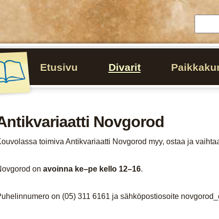
Etusivu
Divarit
Paikkaku
Antikvariaatti Novgorod
ouvolassa toimiva Antikvariaatti Novgorod myy, ostaa ja vaihtaa
Novgorod on
avoinna ke–pe kello 12–16
.
uhelinnumero on (05) 311 6161 ja sähköpostiosoite novgorod_