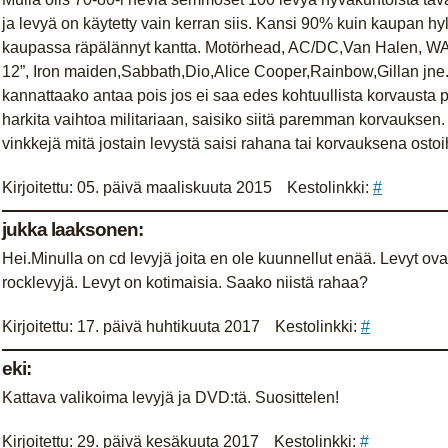
ja levyä on käytetty vain kerran siis. Kansi 90% kuin kaupan hyll
kaupassa räpälännyt kantta. Motörhead, AC/DC,Van Halen,
W
12”, Iron maiden,Sabbath,Dio,Alice Cooper,Rainbow,Gillan jne.
kannattaako antaa pois jos ei saa edes kohtuullista korvausta p
harkita vaihtoa militariaan, saisiko siitä paremman korvauksen. 
vinkkejä mitä jostain levystä saisi rahana tai korvauksena ostoih
Kirjoitettu: 05. päivä maaliskuuta 2015
Kestolinkki:
#
jukka laaksonen:
Hei.Minulla on cd levyjä joita en ole kuunnellut enää. Levyt ova
rocklevyjä. Levyt on kotimaisia. Saako niistä rahaa?
Kirjoitettu: 17. päivä huhtikuuta 2017
Kestolinkki:
#
eki:
Kattava valikoima levyjä ja
DVD
:tä. Suosittelen!
Kirjoitettu: 29. päivä kesäkuuta 2017
Kestolinkki:
#