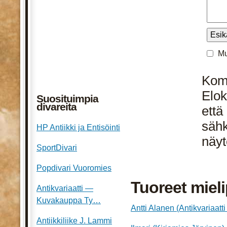
Mu
Komm
Elok
Suosituimpia
divareita
että
sähk
HP Antiikki ja Entisöinti
näyt
SportDivari
Popdivari Vuoromies
Tuoreet mieli
Antikvariaatti —
Kuvakauppa Ty…
Antti Alanen (Antikvariaatt
Antiikkiliike J. Lammi