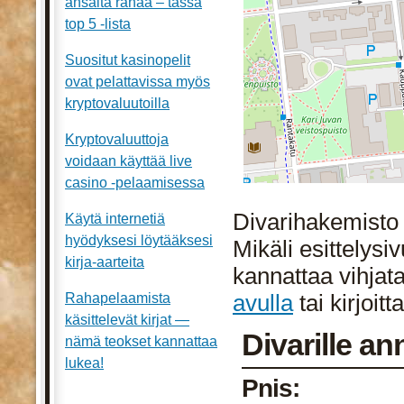
ansaita rahaa – tässä
top 5 -lista
Suositut kasinopelit
ovat pelattavissa myös
kryptovaluutoilla
Kryptovaluuttoja
voidaan käyttää live
casino -pelaamisessa
Divarihakemisto 
Käytä internetiä
hyödyksesi löytääksesi
Mikäli esittelysiv
kirja-aarteita
kannattaa vihjata
Rahapelaamista
avulla
tai kirjoit
käsittelevät kirjat —
Divarille an
nämä teokset kannattaa
lukea!
Pnis: