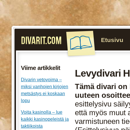
Etusivu
Viime artikkelit
Levydivari 
Divarin vetovoima –
Tämä divari on 
miksi vanhojen kirjojen
metsästys ei koskaan
uuteen osoittee
lopu
esittelysivu säil
että myös muut 
Voita kasinolla – lue
kaikki kasinopeleistä ja
varmistuneen tie
taktiikoista