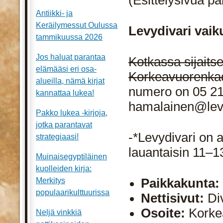
(Esittelysivua pä
Antiikki- ja
Keräilymessut Oulussa
Levydivari vaik
tammikuussa 2026
Jos haluat parantaa
Kotkassa sijaits
elämääsi eri osa-
Korkeavuorenkad
alueilla, nämä kirjat
numero on 05 21
kannattaa lukea!
hamalainen@levyd
Pakko lukea -kirjoja,
jotka parantavat
-*Levydivari on
strategiaasi!
lauantaisin 11–13
Muinaisegyptiläinen
kuolleiden kirja:
Merkitys
Paikkakunta:
populaarikulttuurissa
Nettisivut:
Div
Osoite:
Korke
Neljä vinkkiä